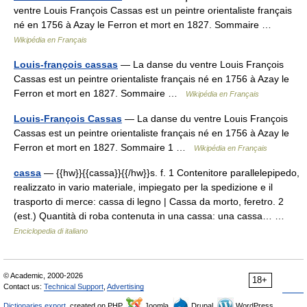
ventre Louis François Cassas est un peintre orientaliste français
né en 1756 à Azay le Ferron et mort en 1827. Sommaire …
Wikipédia en Français
Louis-françois cassas
— La danse du ventre Louis François
Cassas est un peintre orientaliste français né en 1756 à Azay le
Ferron et mort en 1827. Sommaire …
Wikipédia en Français
Louis-François Cassas
— La danse du ventre Louis François
Cassas est un peintre orientaliste français né en 1756 à Azay le
Ferron et mort en 1827. Sommaire 1 …
Wikipédia en Français
cassa
— {{hw}}{{cassa}}{{/hw}}s. f. 1 Contenitore parallelepipedo,
realizzato in vario materiale, impiegato per la spedizione e il
trasporto di merce: cassa di legno | Cassa da morto, feretro. 2
(est.) Quantità di roba contenuta in una cassa: una cassa… …
Enciclopedia di italiano
© Academic, 2000-2026
18+
Contact us:
Technical Support
,
Advertising
Dictionaries export
, created on PHP,
Joomla,
Drupal,
WordPress,