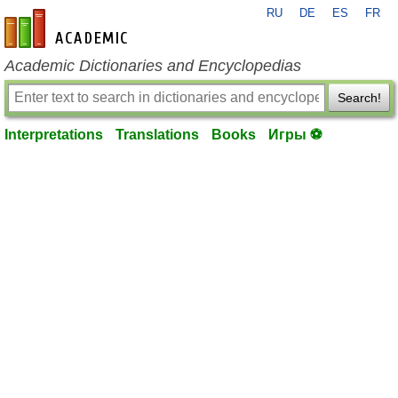
RU
DE
ES
FR
en-academic.com
Academic Dictionaries and Encyclopedias
Search!
Interpretations
Translations
Books
Игры ⚽