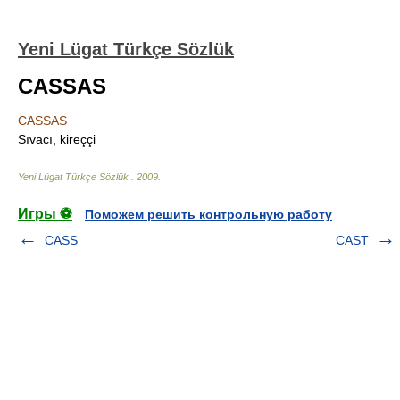
Yeni Lügat Türkçe Sözlük
CASSAS
CASSAS
Sıvacı, kireççi
Yeni Lügat Türkçe Sözlük
.
2009
.
Игры ⚽
Поможем решить контрольную работу
CASS
CAST